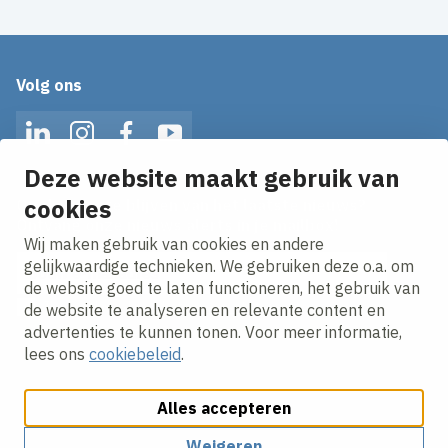
Volg ons
LinkedIn
Instagram
Facebook
YouTube
Deze website maakt gebruik van
cookies
Op de hoogte blijven van het laatste nieuws?
Ontvang onze nieuws alerts in je mailbox!
Wij maken gebruik van cookies en andere
E-mailadres
gelijkwaardige technieken. We gebruiken deze o.a. om
de website goed te laten functioneren, het gebruik van
Ik ga akkoord met het
privacy statement.
de website te analyseren en relevante content en
advertenties te kunnen tonen. Voor meer informatie,
lees ons
cookiebeleid
.
Alles accepteren
Weigeren