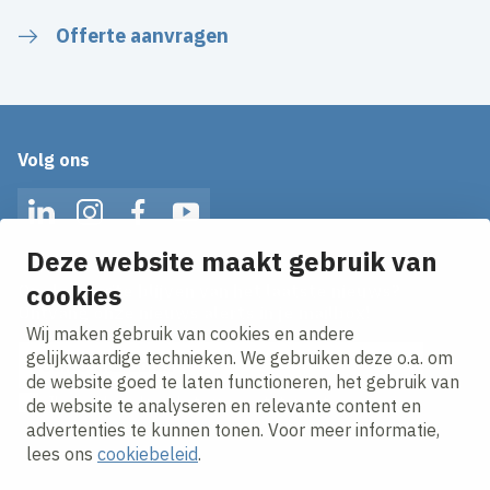
Offerte aanvragen
Volg ons
LinkedIn
Instagram
Facebook
YouTube
Deze website maakt gebruik van
cookies
Op de hoogte blijven van het laatste nieuws?
Ontvang onze nieuws alerts in je mailbox!
Wij maken gebruik van cookies en andere
E-mailadres
gelijkwaardige technieken. We gebruiken deze o.a. om
de website goed te laten functioneren, het gebruik van
Ik ga akkoord met het
privacy statement.
de website te analyseren en relevante content en
advertenties te kunnen tonen. Voor meer informatie,
lees ons
cookiebeleid
.