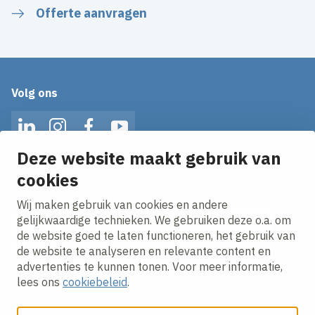
Offerte aanvragen
Volg ons
LinkedIn
Instagram
Facebook
YouTube
Deze website maakt gebruik van
cookies
Op de hoogte blijven van het laatste nieuws?
Ontvang onze nieuws alerts in je mailbox!
Wij maken gebruik van cookies en andere
E-mailadres
gelijkwaardige technieken. We gebruiken deze o.a. om
de website goed te laten functioneren, het gebruik van
Ik ga akkoord met het
privacy statement.
de website te analyseren en relevante content en
advertenties te kunnen tonen. Voor meer informatie,
lees ons
cookiebeleid
.