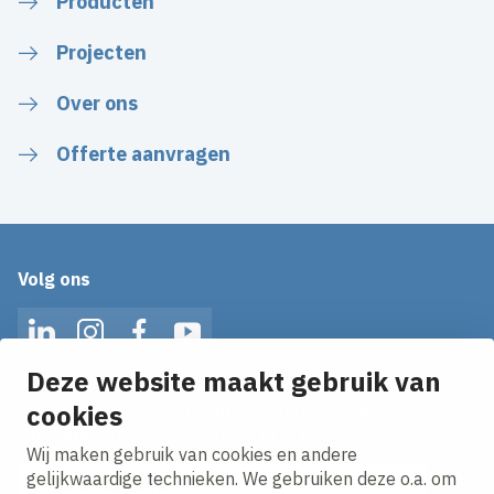
Producten
Projecten
Over ons
Offerte aanvragen
Volg ons
LinkedIn
Instagram
Facebook
YouTube
Deze website maakt gebruik van
cookies
Op de hoogte blijven van het laatste nieuws?
Ontvang onze nieuws alerts in je mailbox!
Wij maken gebruik van cookies en andere
E-mailadres
gelijkwaardige technieken. We gebruiken deze o.a. om