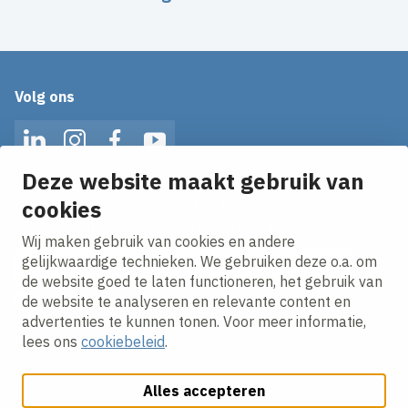
Volg ons
LinkedIn
Instagram
Facebook
YouTube
Deze website maakt gebruik van
cookies
Op de hoogte blijven van het laatste nieuws?
Ontvang onze nieuws alerts in je mailbox!
Wij maken gebruik van cookies en andere
E-mailadres
gelijkwaardige technieken. We gebruiken deze o.a. om
de website goed te laten functioneren, het gebruik van
Ik ga akkoord met het
privacy statement.
de website te analyseren en relevante content en
advertenties te kunnen tonen. Voor meer informatie,
lees ons
cookiebeleid
.
Alles accepteren