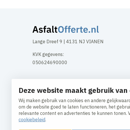
Lange Dreef 9 | 4131 NJ VIANEN
KVK gegevens:
050624690000
Openingstijden kantoor:
Deze website maakt gebruik van 
Maandag t/m vrijdag 7:30 – 18:00
Wij maken gebruik van cookies en andere gelijkwaard
Contact
om de website goed te laten functioneren, het gebru
relevante content en advertenties te kunnen tonen. 
cookiebeleid
.