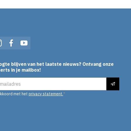
In
Instagram
Facebook
YouTube
ogte blijven van het laatste nieuws? Ontvang onze
erts in je mailbox!
es
akkoord met het
privacy statement.