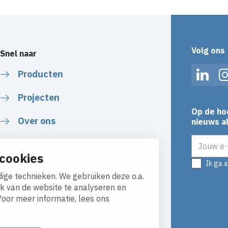
Volg ons
Snel naar
Producten
Linked
Projecten
Op de ho
Over ons
nieuws al
E-mailadr
Offerte aanvragen
cookies
Ik ga 
ige technieken. We gebruiken deze o.a.
ik van de website te analyseren en
Voor meer informatie, lees ons