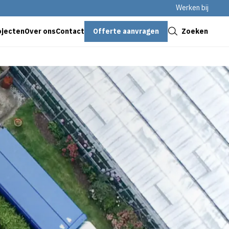
Werken bij
Sluiten
Offerte aanvragen
Zoeken
ojecten
Over ons
Contact