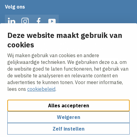
Volg ons
LinkedIn
Instagram
Facebook
YouTube
Deze website maakt gebruik van
cookies
Op de hoogte blijven van het laatste nieuws?
Ontvang onze nieuws alerts in je mailbox!
Wij maken gebruik van cookies en andere
E-mailadres
gelijkwaardige technieken. We gebruiken deze o.a. om
de website goed te laten functioneren, het gebruik van
Ik ga akkoord met het
privacy statement.
de website te analyseren en relevante content en
advertenties te kunnen tonen. Voor meer informatie,
lees ons
cookiebeleid
.
Alles accepteren
Weigeren
Cookies aanpassen
Cookie beleid
Privacy policy
Zelf instellen
Responsible disclosure