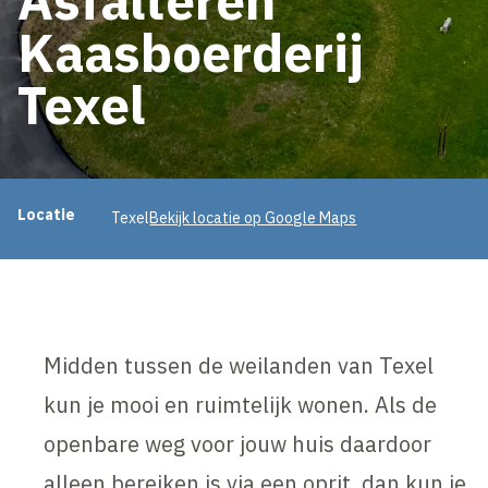
Kaasboerderij
Texel
Projectinformatie
Locatie
Texel
Bekijk locatie op Google Maps
Midden tussen de weilanden van Texel
kun je mooi en ruimtelijk wonen. Als de
openbare weg voor jouw huis daardoor
alleen bereiken is via een oprit, dan kun je