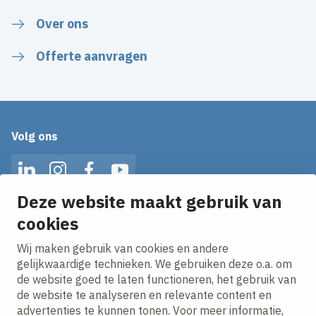
Over ons
Offerte aanvragen
Volg ons
LinkedIn
Instagram
Facebook
YouTube
Deze website maakt gebruik van
cookies
Op de hoogte blijven van het laatste nieuws?
Ontvang onze nieuws alerts in je mailbox!
Wij maken gebruik van cookies en andere
E-mailadres
gelijkwaardige technieken. We gebruiken deze o.a. om
de website goed te laten functioneren, het gebruik van
Ik ga akkoord met het
privacy statement.
de website te analyseren en relevante content en
advertenties te kunnen tonen. Voor meer informatie,