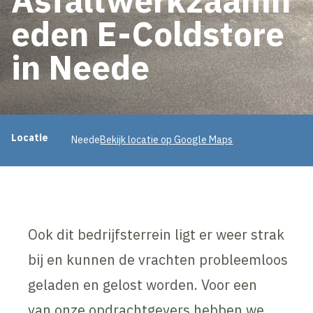
eden E-Coldstore
in Neede
Projectinformatie
Locatie
Neede
Bekijk locatie op Google Maps
Ook dit bedrijfsterrein ligt er weer strak
bij en kunnen de vrachten probleemloos
geladen en gelost worden. Voor een
van onze opdrachtgevers hebben we