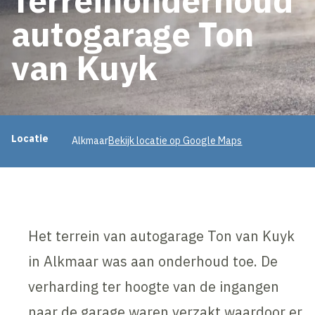
autogarage Ton
van Kuyk
Projectinformatie
Locatie
Alkmaar
Bekijk locatie op Google Maps
Het terrein van autogarage Ton van Kuyk
in Alkmaar was aan onderhoud toe. De
verharding ter hoogte van de ingangen
naar de garage waren verzakt waardoor er