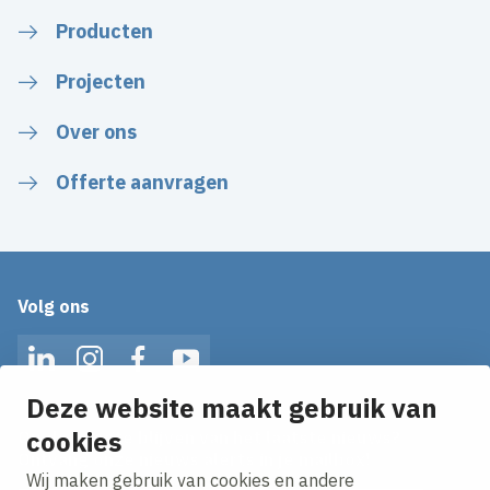
Producten
Projecten
Over ons
Offerte aanvragen
Volg ons
LinkedIn
Instagram
Facebook
YouTube
Deze website maakt gebruik van
cookies
Op de hoogte blijven van het laatste nieuws?
Ontvang onze nieuws alerts in je mailbox!
Wij maken gebruik van cookies en andere