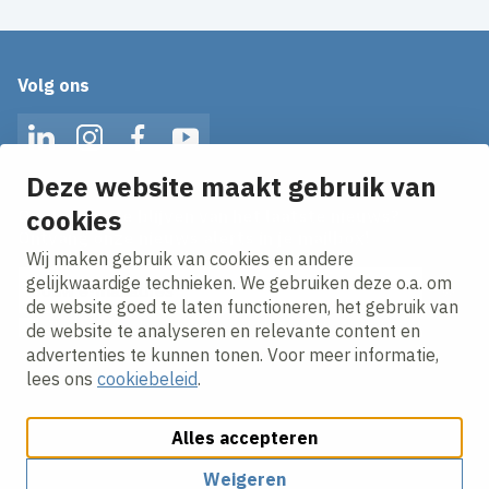
Volg ons
LinkedIn
Instagram
Facebook
YouTube
Deze website maakt gebruik van
cookies
Op de hoogte blijven van het laatste nieuws?
Ontvang onze nieuws alerts in je mailbox!
Wij maken gebruik van cookies en andere
E-mailadres
gelijkwaardige technieken. We gebruiken deze o.a. om
de website goed te laten functioneren, het gebruik van
Ik ga akkoord met het
privacy statement.
de website te analyseren en relevante content en
advertenties te kunnen tonen. Voor meer informatie,
lees ons
cookiebeleid
.
Alles accepteren
Weigeren