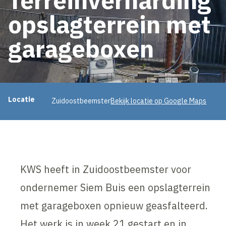
opslagterrein met
garageboxen
Projectinformatie
Locatie
Zuidoostbeemster
Bekijk locatie op Google Maps
KWS heeft in Zuidoostbeemster voor
ondernemer Siem Buis een opslagterrein
met garageboxen opnieuw geasfalteerd.
Het werk is in week 21 gestart en in