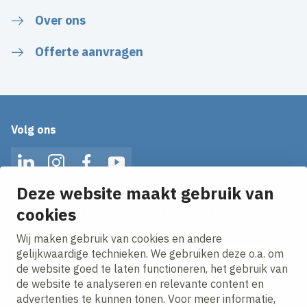
Over ons
Offerte aanvragen
Volg ons
LinkedIn
Instagram
Facebook
YouTube
Deze website maakt gebruik van
cookies
Op de hoogte blijven van het laatste nieuws?
Ontvang onze nieuws alerts in je mailbox!
Wij maken gebruik van cookies en andere
E-mailadres
gelijkwaardige technieken. We gebruiken deze o.a. om
de website goed te laten functioneren, het gebruik van
Ik ga akkoord met het
privacy statement.
de website te analyseren en relevante content en
advertenties te kunnen tonen. Voor meer informatie,